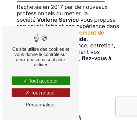
Rachetée en 2017 par de nouveaux
professionnels du métier, la
société
Voilerie Service
vous propose
son savoir-faire et son expérience dans
la
préparation et l'équipement de
bateaux
neufs dans l'Aude
.
Équipements, maintenance, entretien,
Ce site utilise des cookies et
hivernage : quels que soient vos
vous donne le contrôle sur
besoins et votre budget,
fiez-vous à
ceux que vous souhaitez
nos compétences
!
activer
Tout accepter
Tout refuser
Personnaliser