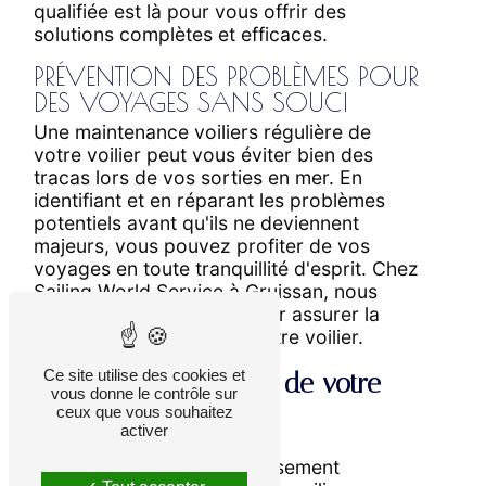
qualifiée est là pour vous offrir des
solutions complètes et efficaces.
PRÉVENTION DES PROBLÈMES POUR
DES VOYAGES SANS SOUCI
Une maintenance voiliers régulière de
votre voilier peut vous éviter bien des
tracas lors de vos sorties en mer. En
identifiant et en réparant les problèmes
potentiels avant qu'ils ne deviennent
majeurs, vous pouvez profiter de vos
voyages en toute tranquillité d'esprit. Chez
Sailing World Service à Gruissan, nous
mettons tout en œuvre pour assurer la
fiabilité et la sécurité de votre voilier.
Ce site utilise des cookies et
Investir dans l'avenir de votre
vous donne le contrôle sur
voilier
ceux que vous souhaitez
activer
Votre voilier est un investissement