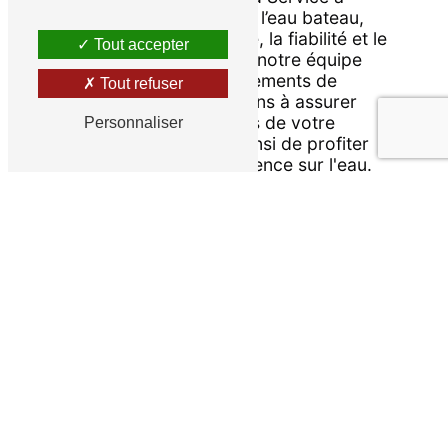
Marseille pour votre mise à l’eau bateau,
vous optez pour l'expertise, la fiabilité et le
Tout accepter
service personnalisé. Avec notre équipe
expérimentée et nos équipements de
Tout refuser
pointe, nous nous engageons à assurer
une mise à l’eau sans tracas de votre
Personnaliser
bateau, vous permettant ainsi de profiter
pleinement de votre expérience sur l'eau.
EN SAVOIR PLUS
CONTACTEZ-NOUS