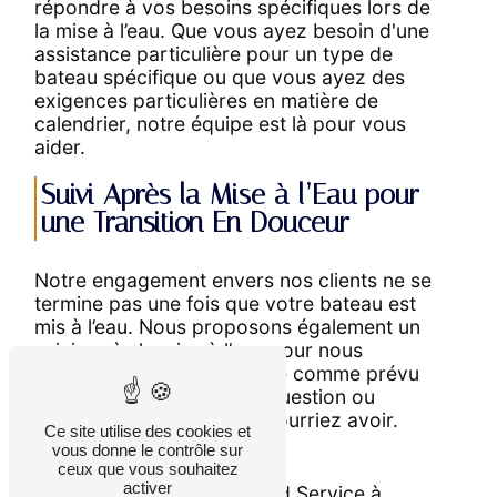
répondre à vos besoins spécifiques lors de
la mise à l’eau. Que vous ayez besoin d'une
assistance particulière pour un type de
bateau spécifique ou que vous ayez des
exigences particulières en matière de
calendrier, notre équipe est là pour vous
aider.
Suivi Après la Mise à l’Eau pour
une Transition En Douceur
Notre engagement envers nos clients ne se
termine pas une fois que votre bateau est
mis à l’eau. Nous proposons également un
suivi après la mise à l’eau pour nous
assurer que tout se déroule comme prévu
et pour répondre à toute question ou
préoccupation que vous pourriez avoir.
Ce site utilise des cookies et
vous donne le contrôle sur
CONCLUSION
ceux que vous souhaitez
activer
En choisissant Sailing World Service à