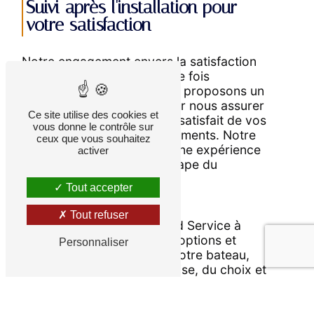
Suivi après l'installation pour
votre satisfaction
Notre engagement envers la satisfaction
du client ne s'arrête pas une fois
l'installation terminée. Nous proposons un
suivi après l'installation pour nous assurer
Ce site utilise des cookies et
que vous êtes entièrement satisfait de vos
vous donne le contrôle sur
nouvelles options et équipements. Notre
ceux que vous souhaitez
objectif est de vous offrir une expérience
activer
exceptionnelle à chaque étape du
processus.
Tout accepter
CONCLUSION
Tout refuser
En choisissant Sailing World Service à
Cannes pour le montage d'options et
Personnaliser
d'équipements bateau de votre bateau,
vous bénéficiez de l'expertise, du choix et
du service personnalisé nécessaires pour
créer un bateau qui répond à tous vos
besoins et désirs. Avec notre équipe