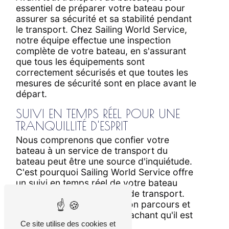
essentiel de préparer votre bateau pour
assurer sa sécurité et sa stabilité pendant
le transport. Chez Sailing World Service,
notre équipe effectue une inspection
complète de votre bateau, en s'assurant
que tous les équipements sont
correctement sécurisés et que toutes les
mesures de sécurité sont en place avant le
départ.
SUIVI EN TEMPS RÉEL POUR UNE
TRANQUILLITÉ D'ESPRIT
Nous comprenons que confier votre
bateau à un service de transport du
bateau peut être une source d'inquiétude.
C'est pourquoi Sailing World Service offre
un suivi en temps réel de votre bateau
pendant tout le processus de transport.
Vous pouvez ainsi suivre son parcours et
avoir l'esprit tranquille en sachant qu'il est
Ce site utilise des cookies et
entre de bonnes mains.