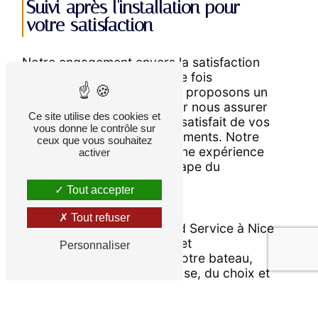
Suivi après l'installation pour
votre satisfaction
Notre engagement envers la satisfaction
du client ne s'arrête pas une fois
l'installation terminée. Nous proposons un
suivi après l'installation pour nous assurer
Ce site utilise des cookies et
que vous êtes entièrement satisfait de vos
vous donne le contrôle sur
nouvelles options et équipements. Notre
ceux que vous souhaitez
objectif est de vous offrir une expérience
activer
exceptionnelle à chaque étape du
processus.
Tout accepter
CONCLUSION
Tout refuser
En choisissant Sailing World Service à Nice
pour le montage d'options et
Personnaliser
d'équipements bateau de votre bateau,
vous bénéficiez de l'expertise, du choix et
du service personnalisé nécessaires pour
créer un bateau qui répond à tous vos
besoins et désirs. Avec notre équipe